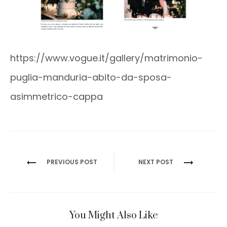
https://www.vogue.it/gallery/matrimonio-
puglia-manduria-abito-da-sposa-
asimmetrico-cappa
Navigazione
PREVIOUS POST
NEXT POST
articoli
You Might Also Like