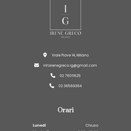
Viale Piave 14, Milano
infoirenegreco.ig@gmail.com
02 76011625
02 36569364
Orari
Lunedì
Chiuso