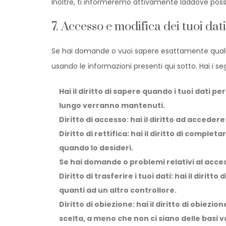
Inoltre, ti informeremo attivamente laddove possi
7. Accesso e modifica dei tuoi dati
Se hai domande o vuoi sapere esattamente quali t
usando le informazioni presenti qui sotto. Hai i segu
Hai il diritto di sapere quando i tuoi dati 
lungo verranno mantenuti.
Diritto di accesso: hai il diritto ad acceder
Diritto di rettifica: hai il diritto di comple
quando lo desideri.
Se hai domande o problemi relativi al access
Diritto di trasferire i tuoi dati: hai il diritto
quanti ad un altro controllore.
Diritto di obiezione: hai il diritto di obiezi
scelta, a meno che non ci siano delle basi va