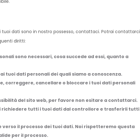
bile.
uoi dati sono in nostro possesso, contattaci. Potrai contattarci
enti diritti:
personali sono necessari, cosa succede ad essi, quanto a
e ai tuoi dati personali dei quali siamo a conoscenza.
tare, correggere, cancellare o bloccare i tuoi dati personali
ibilità del sito web, per favore non esitare a contattarci.
 di richiedere tutti i tuoi dati dal controllore e trasferirli tutti
one verso il processo dei tuoi dati. Noi rispetteremo questa
lide per il processo.