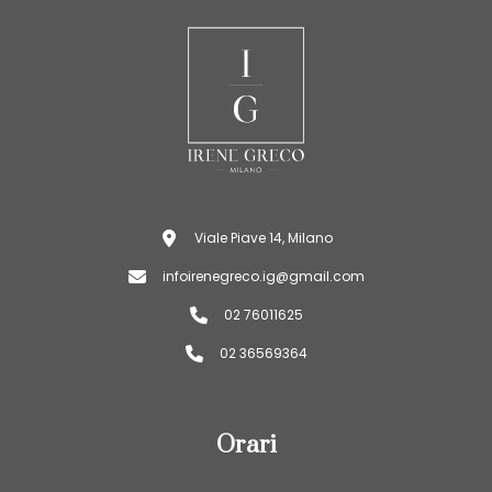
Viale Piave 14, Milano
infoirenegreco.ig@gmail.com
02 76011625
02 36569364
Orari